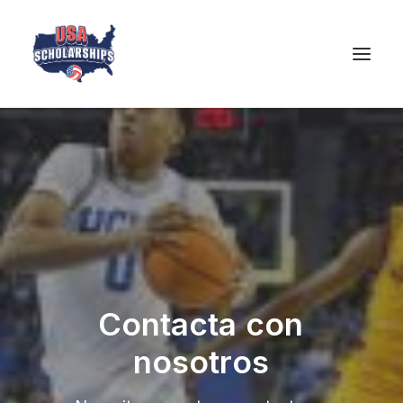
C
o
n
t
a
c
t
a
c
o
n
n
o
s
o
t
r
o
s